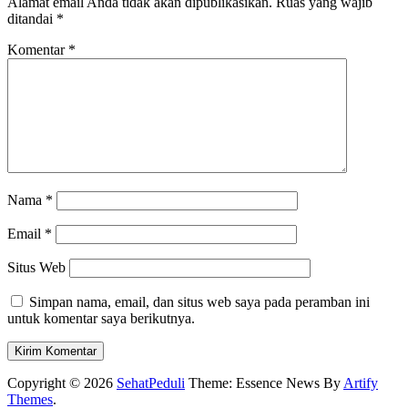
Alamat email Anda tidak akan dipublikasikan.
Ruas yang wajib
ditandai
*
Komentar
*
Nama
*
Email
*
Situs Web
Simpan nama, email, dan situs web saya pada peramban ini
untuk komentar saya berikutnya.
Copyright © 2026
SehatPeduli
Theme: Essence News By
Artify
Themes
.