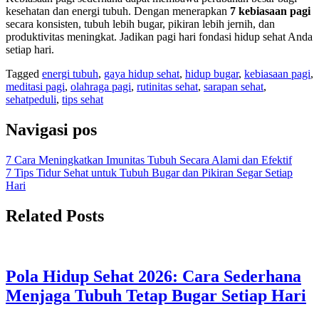
kesehatan dan energi tubuh. Dengan menerapkan
7 kebiasaan pagi
secara konsisten, tubuh lebih bugar, pikiran lebih jernih, dan
produktivitas meningkat. Jadikan pagi hari fondasi hidup sehat Anda
setiap hari.
Tagged
energi tubuh
,
gaya hidup sehat
,
hidup bugar
,
kebiasaan pagi
,
meditasi pagi
,
olahraga pagi
,
rutinitas sehat
,
sarapan sehat
,
sehatpeduli
,
tips sehat
Navigasi pos
7 Cara Meningkatkan Imunitas Tubuh Secara Alami dan Efektif
7 Tips Tidur Sehat untuk Tubuh Bugar dan Pikiran Segar Setiap
Hari
Related Posts
Pola Hidup Sehat 2026: Cara Sederhana
Menjaga Tubuh Tetap Bugar Setiap Hari