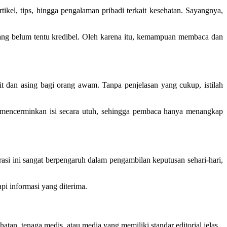
ikel, tips, hingga pengalaman pribadi terkait kesehatan. Sayangnya,
ang belum tentu kredibel. Oleh karena itu, kemampuan membaca dan
it dan asing bagi orang awam. Tanpa penjelasan yang cukup, istilah
dak mencerminkan isi secara utuh, sehingga pembaca hanya menangkap
i ini sangat berpengaruh dalam pengambilan keputusan sehari-hari,
pi informasi yang diterima.
an, tenaga medis, atau media yang memiliki standar editorial jelas.