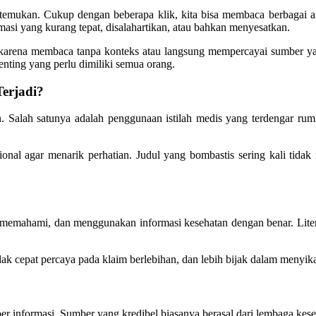
ditemukan. Cukup dengan beberapa klik, kita bisa membaca berbagai art
si yang kurang tepat, disalahartikan, atau bahkan menyesatkan.
an karena membaca tanpa konteks atau langsung mempercayai sumber y
nting yang perlu dimiliki semua orang.
erjadi?
an. Salah satunya adalah penggunaan istilah medis yang terdengar rum
asional agar menarik perhatian. Judul yang bombastis sering kali ti
memahami, dan menggunakan informasi kesehatan dengan benar. Literas
dak cepat percaya pada klaim berlebihan, dan lebih bijak dalam menyika
informasi. Sumber yang kredibel biasanya berasal dari lembaga kesehat