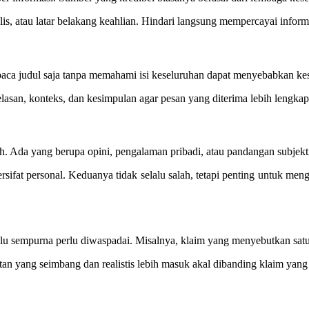
, atau latar belakang keahlian. Hindari langsung mempercayai informas
aca judul saja tanpa memahami isi keseluruhan dapat menyebabkan k
asan, konteks, dan kesimpulan agar pesan yang diterima lebih lengkap 
h. Ada yang berupa opini, pengalaman pribadi, atau pandangan subjekti
bersifat personal. Keduanya tidak selalu salah, tetapi penting untuk m
rlalu sempurna perlu diwaspadai. Misalnya, klaim yang menyebutkan sa
an yang seimbang dan realistis lebih masuk akal dibanding klaim yang