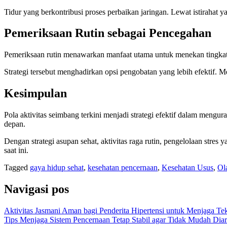
Tidur yang berkontribusi proses perbaikan jaringan. Lewat istirahat 
Pemeriksaan Rutin sebagai Pencegahan
Pemeriksaan rutin menawarkan manfaat utama untuk menekan tingkat 
Strategi tersebut menghadirkan opsi pengobatan yang lebih efektif. Me
Kesimpulan
Pola aktivitas seimbang terkini menjadi strategi efektif dalam men
depan.
Dengan strategi asupan sehat, aktivitas raga rutin, pengelolaan stres
saat ini.
Tagged
gaya hidup sehat
,
kesehatan pencernaan
,
Kesehatan Usus
,
Ol
Navigasi pos
Aktivitas Jasmani Aman bagi Penderita Hipertensi untuk Menjaga Te
Tips Menjaga Sistem Pencernaan Tetap Stabil agar Tidak Mudah Dia