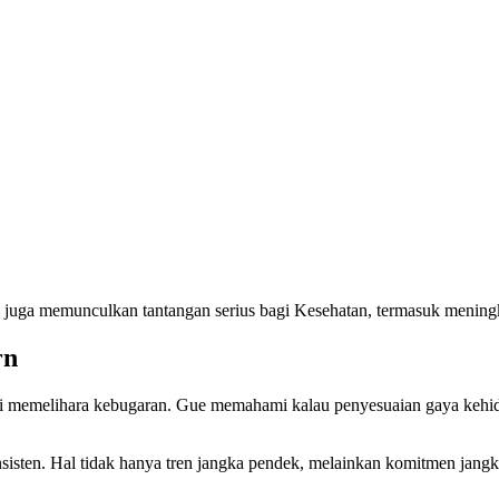
uga memunculkan tantangan serius bagi Kesehatan, termasuk meningka
rn
mi memelihara kebugaran. Gue memahami kalau penyesuaian gaya kehid
onsisten. Hal tidak hanya tren jangka pendek, melainkan komitmen jan