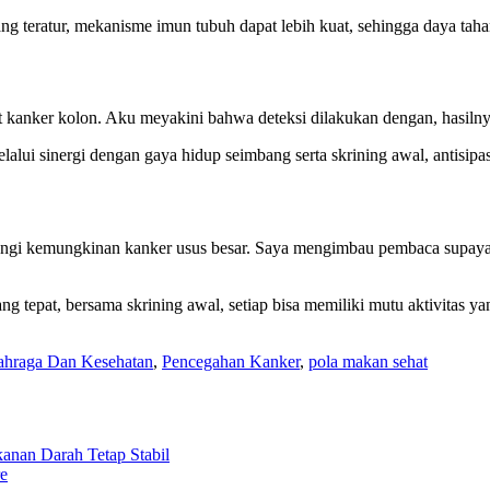
yang teratur, mekanisme imun tubuh dapat lebih kuat, sehingga daya tah
kanker kolon. Aku meyakini bahwa deteksi dilakukan dengan, hasilnya
lalui sinergi dengan gaya hidup seimbang serta skrining awal, antisipas
gurangi kemungkinan kanker usus besar. Saya mengimbau pembaca supaya
 yang tepat, bersama skrining awal, setiap bisa memiliki mutu aktivita
ahraga Dan Kesehatan
,
Pencegahan Kanker
,
pola makan sehat
kanan Darah Tetap Stabil
re