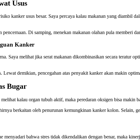
wat Usus
iko kanker usus besar. Saya percaya kalau makanan yang diambil dala
akan pencernaan. Di samping, menekan makanan olahan pula memberi d
gguan Kanker
na. Saya melihat jika serat makanan dikombinasikan secara teratur opti
us. Lewat demikian, pencegahan atas penyakit kanker akan makin optima
tas Bugar
melihat kalau organ tubuh aktif, maka peredaran oksigen bisa makin b
hirnya berkaitan oleh penurunan kemungkinan kanker kolon. Selain, g
e menyadari bahwa stres tidak dikendalikan dengan benar, maka kiner