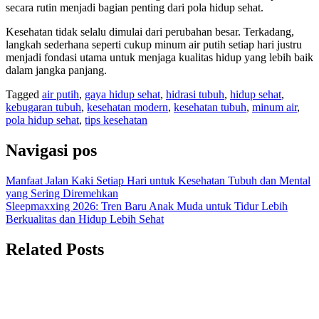
secara rutin menjadi bagian penting dari pola hidup sehat.
Kesehatan tidak selalu dimulai dari perubahan besar. Terkadang,
langkah sederhana seperti cukup minum air putih setiap hari justru
menjadi fondasi utama untuk menjaga kualitas hidup yang lebih baik
dalam jangka panjang.
Tagged
air putih
,
gaya hidup sehat
,
hidrasi tubuh
,
hidup sehat
,
kebugaran tubuh
,
kesehatan modern
,
kesehatan tubuh
,
minum air
,
pola hidup sehat
,
tips kesehatan
Navigasi pos
Manfaat Jalan Kaki Setiap Hari untuk Kesehatan Tubuh dan Mental
yang Sering Diremehkan
Sleepmaxxing 2026: Tren Baru Anak Muda untuk Tidur Lebih
Berkualitas dan Hidup Lebih Sehat
Related Posts