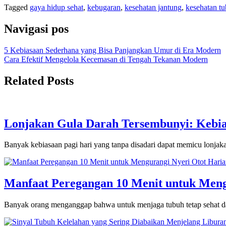
Tagged
gaya hidup sehat
,
kebugaran
,
kesehatan jantung
,
kesehatan t
Navigasi pos
5 Kebiasaan Sederhana yang Bisa Panjangkan Umur di Era Modern
Cara Efektif Mengelola Kecemasan di Tengah Tekanan Modern
Related Posts
Lonjakan Gula Darah Tersembunyi: Kebi
Banyak kebiasaan pagi hari yang tanpa disadari dapat memicu lonj
Manfaat Peregangan 10 Menit untuk Meng
Banyak orang menganggap bahwa untuk menjaga tubuh tetap sehat da