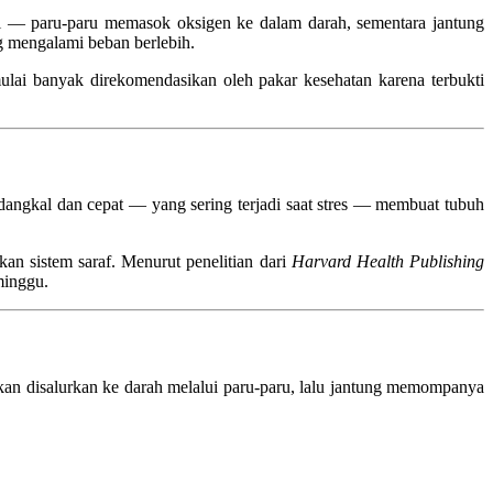
nti — paru-paru memasok oksigen ke dalam darah, sementara jantung
g mengalami beban berlebih.
mulai banyak direkomendasikan oleh pakar kesehatan karena terbukti
 dangkal dan cepat — yang sering terjadi saat stres — membuat tubuh
n sistem saraf. Menurut penelitian dari
Harvard Health Publishing
minggu.
akan disalurkan ke darah melalui paru-paru, lalu jantung memompanya