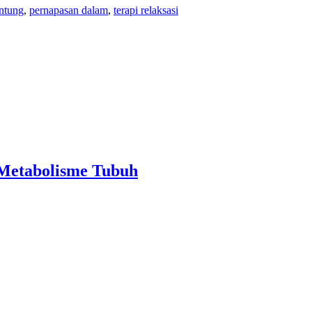
ntung
,
pernapasan dalam
,
terapi relaksasi
Metabolisme Tubuh