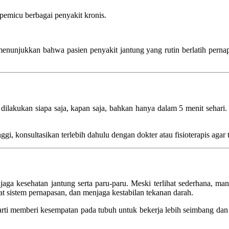
pemicu berbagai penyakit kronis.
enunjukkan bahwa pasien penyakit jantung yang rutin berlatih perna
 dilakukan siapa saja, kapan saja, bahkan hanya dalam 5 menit sehari.
nggi, konsultasikan terlebih dahulu dengan dokter atau fisioterapis ag
njaga kesehatan jantung serta paru-paru. Meski terlihat sederhana, m
at sistem pernapasan, dan menjaga kestabilan tekanan darah.
rti memberi kesempatan pada tubuh untuk bekerja lebih seimbang dan ef