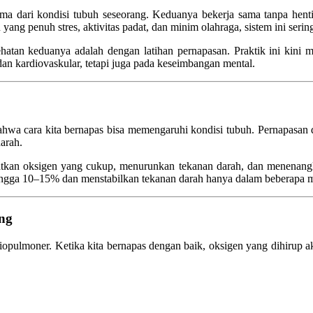
tama dari kondisi tubuh seseorang. Keduanya bekerja sama tanpa he
g penuh stres, aktivitas padat, dan minim olahraga, sistem ini serin
hatan keduanya adalah dengan latihan pernapasan. Praktik ini kini 
an kardiovaskular, tetapi juga pada keseimbangan mental.
bahwa cara kita bernapas bisa memengaruhi kondisi tubuh. Pernapasan
arah.
tkan oksigen yang cukup, menurunkan tekanan darah, dan menenangka
 hingga 10–15% dan menstabilkan tekanan darah hanya dalam beberapa 
ng
diopulmoner. Ketika kita bernapas dengan baik, oksigen yang dihirup 