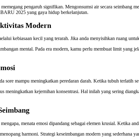
uga memegang pengaruh signifikan. Mengonsumsi air secara seimbang m
RU 2025 yang gaya hidup berkelanjutan.
ktivitas Modern
lalui kebiasaan kecil yang terarah. Jika anda menyisihkan ruang untuk i
angan mental. Pada era modern, kamu perlu membuat limit yang jelas. P
Emosi
pada sore mampu meningkatkan peredaran darah. Ketika tubuh terlatih se
ekaligus meningkatkan kejernihan konsentrasi. Hal inilah yang se
Seimbang
mengapa, menata emosi dipandang sebagai elemen krusial. Ketika anda 
u menopang harmoni. Strategi keseimbangan modern yang sederhana ya